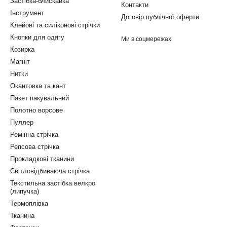
Застібка-блискавка
Контакти
Інструмент
Договір публічної оферти
Клейові та силіконові стрічки
Кнопки для одягу
Ми в соцмережах
Козирка
Магніт
Нитки
Окантовка та кант
Пакет пакувальний
Полотно ворсове
Пуллер
Ремінна стрічка
Репсова стрічка
Прокладкові тканини
Світловідбиваюча стрічка
Текстильна застібка велкро
(липучка)
Термоплівка
Тканина