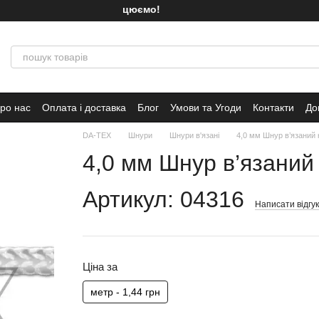
Ми працюємо!
ро нас
Оплата і доставка
Блог
Умови та Угоди
Контакти
До
DA-TEX
Шнури
Шнури в'язані
4,0 мм Шнур в’язаний к
4,0 мм Шнур в’язаний 
Артикул: 04316
Написати відгук
Ціна за
метр - 1,44 грн