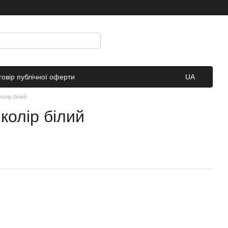
говір публічної оферти
UA
олір білий
колір білий