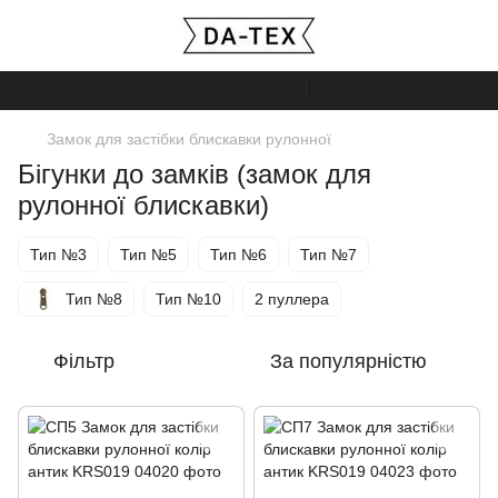
Ми працюємо!
Замок для застібки блискавки рулонної
Бігунки до замків (замок для
рулонної блискавки)
Тип №3
Тип №5
Тип №6
Тип №7
Тип №8
Тип №10
2 пуллера
Фільтр
За популярністю