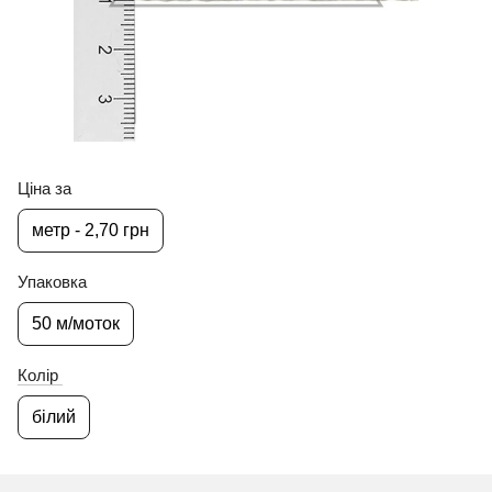
Ціна за
метр - 2,70 грн
Упаковка
50 м/моток
Колір
білий