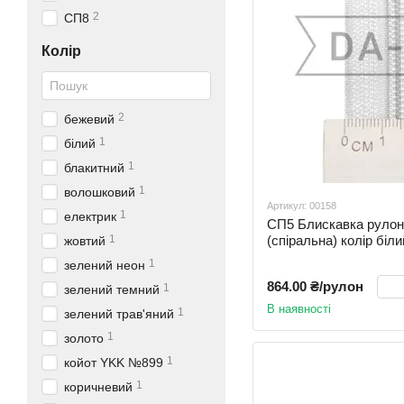
2
СП8
Колір
2
бежевий
1
білий
1
блакитний
1
волошковий
Артикул: 00158
1
електрик
СП5 Блискавка рул
(спіральна) колір бі
1
жовтий
1
зелений неон
864.00 ₴/рулон
1
зелений темний
В наявності
1
зелений трав'яний
1
золото
1
койот YKK №899
1
коричневий