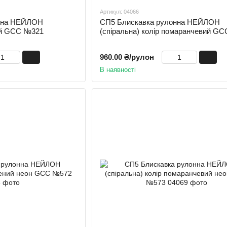
Артикул: 04066
онна НЕЙЛОН
СП5 Блискавка рулонна НЕЙЛОН
рий GCC №321
(спіральна) колір помаранчевий G
960.00 ₴/рулон
В наявності