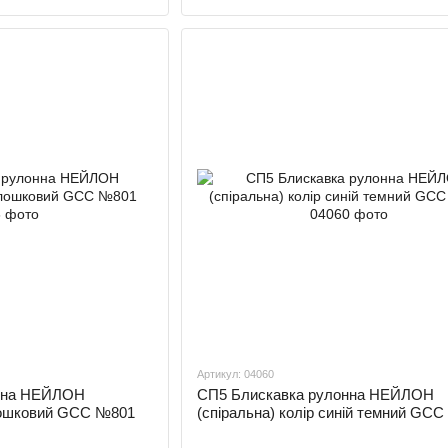
Артикул: 04060
онна НЕЙЛОН
СП5 Блискавка рулонна НЕЙЛОН
олошковий GCC №801
(спіральна) колір синій темний GC