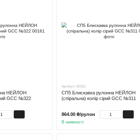
Артикул: 00162
онна НЕЙЛОН
СП5 Блискавка рулонна НЕЙЛОН
орний GCC №322
(спіральна) колір сірий GCC №311
864.00 ₴/рулон
В наявності