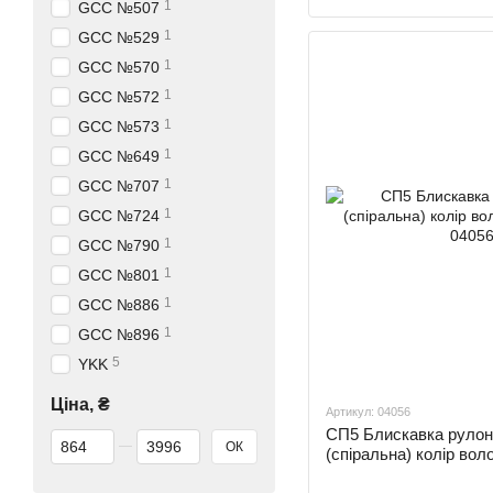
1
GCC №507
1
GCC №529
1
GCC №570
1
GCC №572
1
GCC №573
1
GCC №649
1
GCC №707
1
GCC №724
1
GCC №790
1
GCC №801
1
GCC №886
1
GCC №896
5
YKK
Ціна, ₴
Артикул: 04056
СП5 Блискавка рул
Від Ціна, ₴
До Ціна, ₴
ОК
(спіральна) колір в