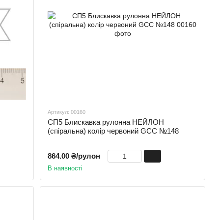
Артикул: 00160
СП5 Блискавка рулонна НЕЙЛОН
(спіральна) колір червоний GCC №148
864.00 ₴/рулон
В наявності