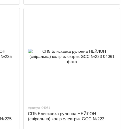
Артикул: 04061
СП5 Блискавка рулонна НЕЙЛОН
C №225
(спіральна) колір електрик GCC №223