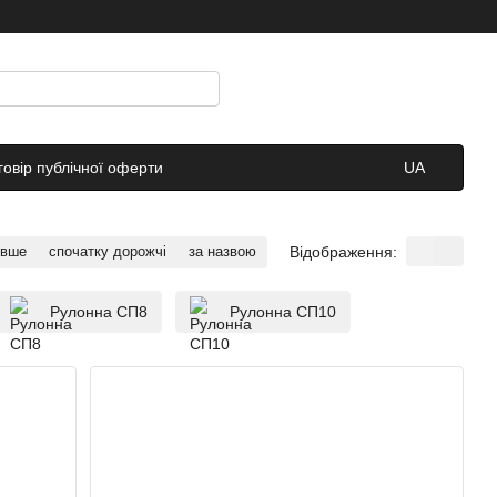
говір публічної оферти
UA
Відображення:
евше
спочатку дорожчі
за назвою
Рулонна СП8
Рулонна СП10