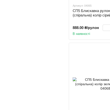
Артикул: 04065
СП5 Блискавка рул
(спіральна) колір сі
888.00 ₴/рулон
В наявності