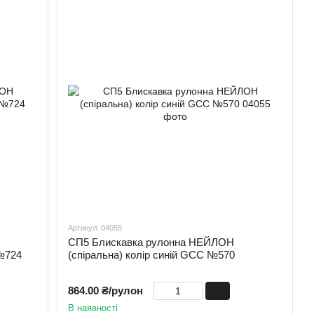
Артикул: 04055
СП5 Блискавка рулонна НЕЙЛОН
 №724
(спіральна) колір синій GCC №570
864.00 ₴/рулон
В наявності