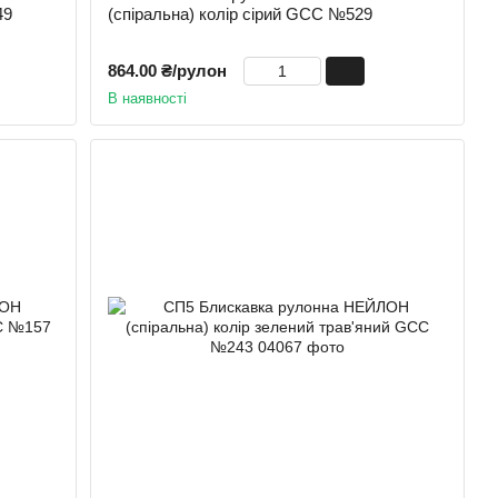
49
(спіральна) колір сірий GCC №529
864.00 ₴/рулон
В наявності