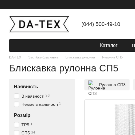
Перейти до основного контенту
(044) 500-49-10
Каталог
П
DA-TEX
Застібка-блискавка
Блискавка рулонна
Рулонна СП5
Блискавка рулонна СП5
Рулонна СП3
Наявність
36
В наявності
1
Немає в наявності
Розмір
1
ТР5
34
СП5