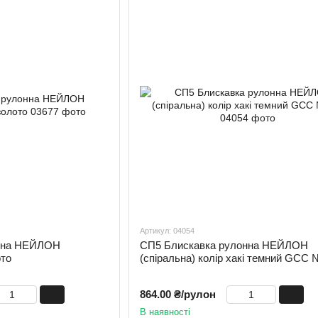
Артикул: 04054
онна НЕЙЛОН
СП5 Блискавка рулонна НЕЙЛОН
ото
(спіральна) колір хакі темний GCC
864.00 ₴/рулон
В наявності