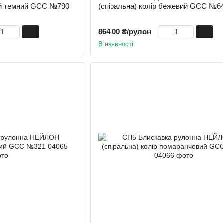
рий темний GCC №790
(спіральна) колір бежевий GCC №6
864.00 ₴/рулон
В наявності