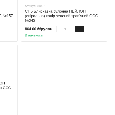
Артикул: 04067
СП5 Блискавка рулонна НЕЙЛОН
CC №157
(спіральна) колір зелений трав'яний GCC
№243
864.00 ₴/рулон
В наявності