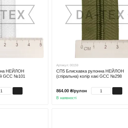
Артикул: 00159
онна НЕЙЛОН
СП5 Блискавка рулонна НЕЙЛОН
лий GCC №101
(спіральна) колір хакі GCC №298
864.00 ₴/рулон
В наявності