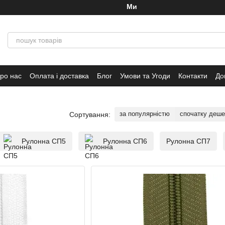
Ми працюємо!
ро нас
Оплата і доставка
Блог
Умови та Угоди
Контакти
До
за популярністю
спочатку деш
Сортування:
Рулонна СП5
Рулонна СП6
Рулонна СП7