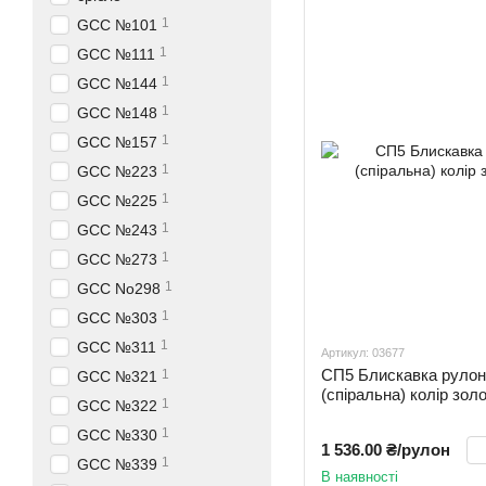
1
GCC №101
1
GCC №111
1
GCC №144
1
GCC №148
1
GCC №157
1
GCC №223
1
GCC №225
1
GCC №243
1
GCC №273
1
GCC No298
1
GCC №303
1
GCC №311
Артикул: 03677
СП5 Блискавка рул
1
GCC №321
(спіральна) колір зол
1
GCC №322
1
GCC №330
1 536.00 ₴/рулон
1
GCC №339
В наявності