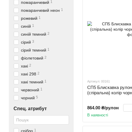
1
помаранчевий
1
помаранчевий неон
1
рожевий
1
синій
2
синій темний
3
сірий
1
сірий темний
2
фіолетовий
2
хакі
2
хакі 298
1
хакі темний
Артикул: 00161
СП5 Блискавка рул
1
червоний
(спіральна) колір ч
5
чорний
864.00 ₴/рулон
Спец. атрибут
В наявності
1
срібло