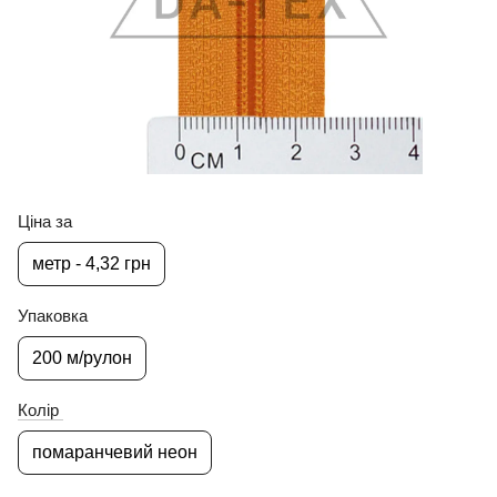
Ціна за
метр - 4,32 грн
Упаковка
200 м/рулон
Колір
помаранчевий неон