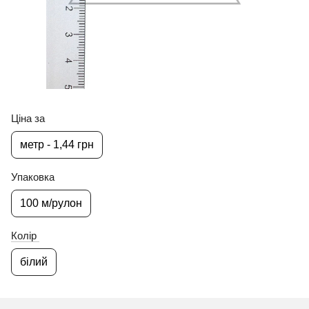
Ціна за
метр - 1,44 грн
Упаковка
100 м/рулон
Колір
білий