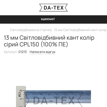
Ми працюємо!
Світловідбиваюча стрічка
13 мм Світловідбивний кант колір
13 мм Світловідбивний кант колір
сірий CPL150 (100% ПЕ)
Артикул:
01213
Написати відгук