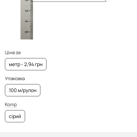
Ціна за
метр - 2,94 грн
Упаковка
100 м/рулон
Колір
сірий