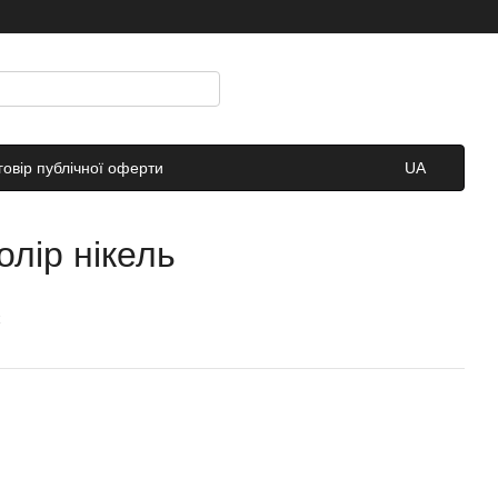
говір публічної оферти
UA
олір нікель