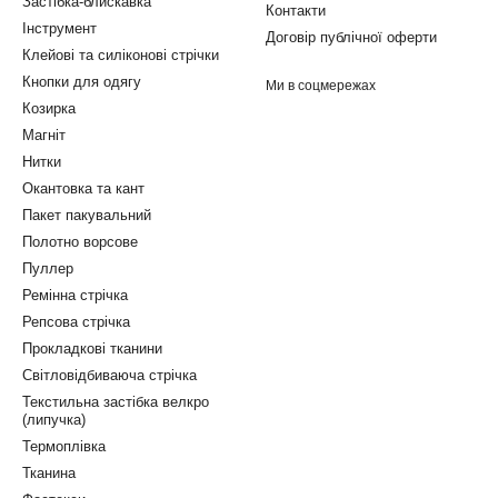
Застібка-блискавка
Контакти
Інструмент
Договір публічної оферти
Клейові та силіконові стрічки
Кнопки для одягу
Ми в соцмережах
Козирка
Магніт
Нитки
Окантовка та кант
Пакет пакувальний
Полотно ворсове
Пуллер
Ремінна стрічка
Репсова стрічка
Прокладкові тканини
Світловідбиваюча стрічка
Текстильна застібка велкро
(липучка)
Термоплівка
Тканина