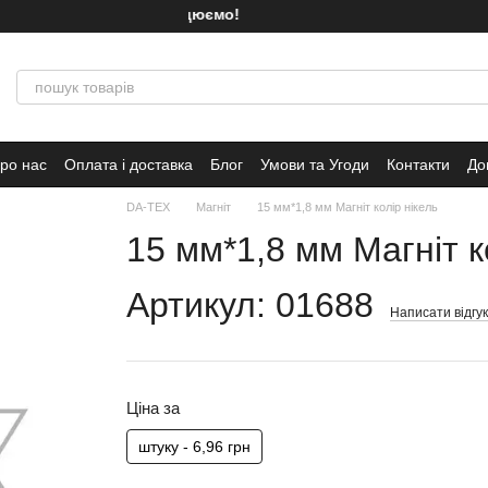
Ми працюємо!
ро нас
Оплата і доставка
Блог
Умови та Угоди
Контакти
До
DA-TEX
Магніт
15 мм*1,8 мм Магніт колір нікель
15 мм*1,8 мм Магніт к
Артикул: 01688
Написати відгук
Ціна за
штуку - 6,96 грн