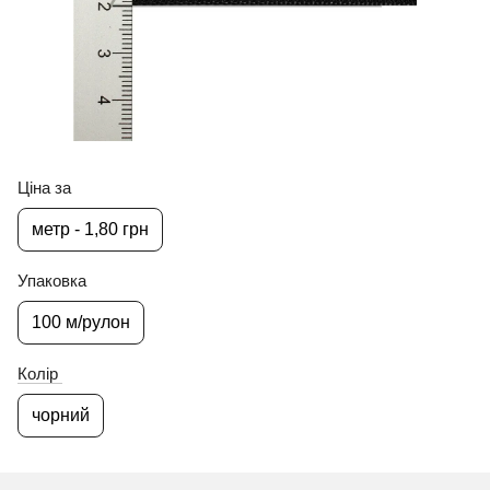
Ціна за
метр - 1,80 грн
Упаковка
100 м/рулон
Колір
чорний