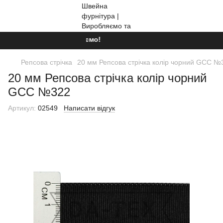
Ми працюємо!
Репсова стрічка
20 мм Репсова стрічка колір чорний GCC №
20 мм Репсова стрічка колір чорний
GCC №322
Артикул:
02549
Написати відгук