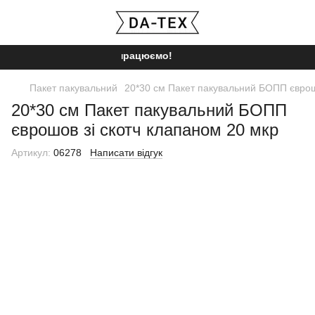
Ми працюємо!
Пакет пакувальний
20*30 см Пакет пакувальний БОПП єврош
20*30 см Пакет пакувальний БОПП
єврошов зі скотч клапаном 20 мкр
Артикул:
06278
Написати відгук