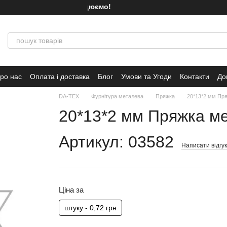
Ми працюємо!
ро нас
Оплата і доставка
Блог
Умови та Угоди
Контакти
До
DA-TEX
Фурнітура металева
Пряжка
20*13*2 мм Пря
20*13*2 мм Пряжка ме
Артикул: 03582
Написати відгук
Ціна за
штуку - 0,72 грн