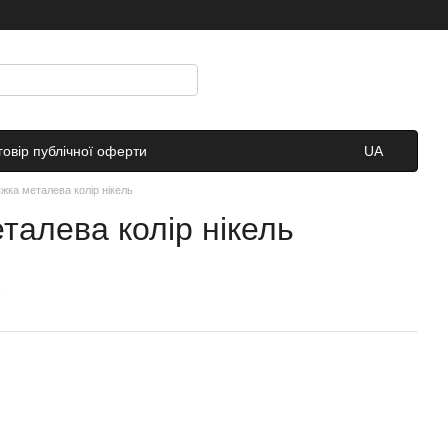
говір публічної оферти
UA
жка металева колір нікель
талева колір нікель