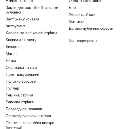
Етикет-пістолет
Оплата і доставка
Замок для застібки блискавки
Блог
рулонної
Умови та Угоди
Застібка-блискавка
Контакти
Інструмент
Договір публічної оферти
Клейові та силіконові стрічки
Кнопки для одягу
Ми в соцмережах
Козирка
Магніт
Нитки
Окантовка та кант
Пакет пакувальний
Полотно ворсове
Пуллер
Ремінна стрічка
Репсова стрічка
Прокладкові тканини
Світловідбиваюча стрічка
Текстильна застібка велкро
(липучка)