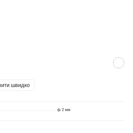
вити швидко
ф 2 мм