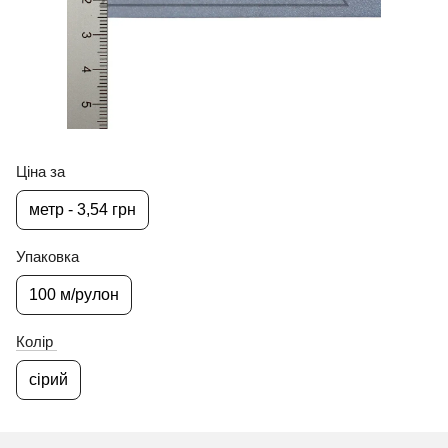
Ціна за
метр - 3,54 грн
Упаковка
100 м/рулон
Колір
сірий