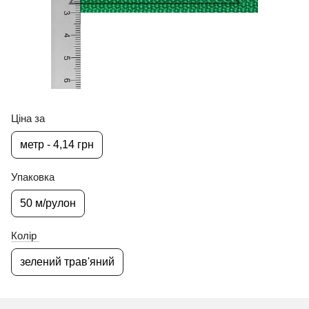
Ціна за
метр - 4,14 грн
Упаковка
50 м/рулон
Колір
зелений трав'яний