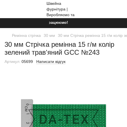
Ми працюємо!
Ремінна стрічка
30 мм
30 мм Стрічка ремінна 15 г/м колір
30 мм Стрічка ремінна 15 г/м колір
зелений трав'яний GCC №243
Артикул:
05699
Написати відгук