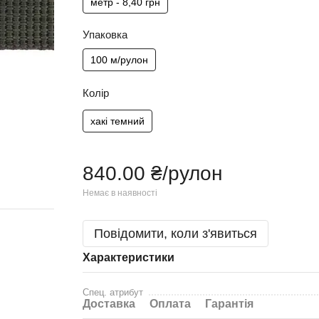
метр - 8,40 грн
Упаковка
100 м/рулон
Колір
хакі темний
840.00 ₴/рулон
Немає в наявності
Повідомити, коли з'явиться
Характеристики
Спец. атрибут
Доставка
Оплата
Гарантія