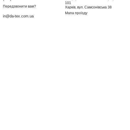
101
Передзвонити вам?
Харків, вул. Самсонівська 38
Мапа проїзду
in@da-tex.com.ua