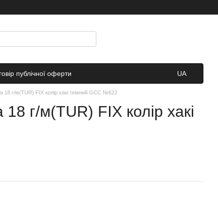
говір публічної оферти
UA
а 18 г/м(TUR) FIX колір хакі темний GCC №622
 18 г/м(TUR) FIX колір хакі