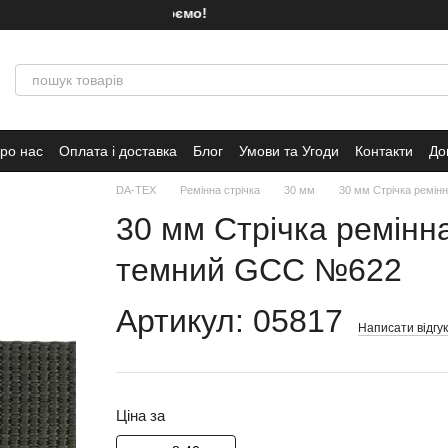
Ми працюємо!
ро нас
Оплата і доставка
Блог
Умови та Угоди
Контакти
До
DA-TEX
Ремінна стрічка
30 мм
30 мм Стрічка ремінн
30 мм Стрічка ремінна
темний GCC №622
Артикул: 05817
Написати відгук
Ціна за