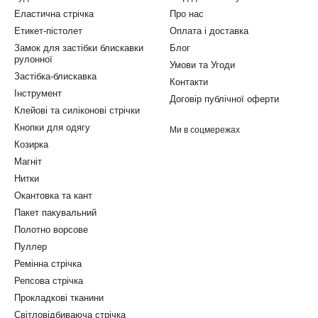
Еластична стрічка
Про нас
Етикет-пістолет
Оплата і доставка
Замок для застібки блискавки
Блог
рулонної
Умови та Угоди
Застібка-блискавка
Контакти
Інструмент
Договір публічної оферти
Клейові та силіконові стрічки
Кнопки для одягу
Ми в соцмережах
Козирка
Магніт
Нитки
Окантовка та кант
Пакет пакувальний
Полотно ворсове
Пуллер
Ремінна стрічка
Репсова стрічка
Прокладкові тканини
Світловідбиваюча стрічка