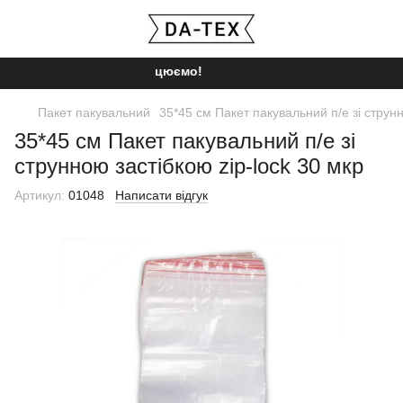
Ми працюємо!
Пакет пакувальний
35*45 см Пакет пакувальний п/е зі струнн
35*45 см Пакет пакувальний п/е зі
струнною застібкою zip-lock 30 мкр
Артикул:
01048
Написати відгук