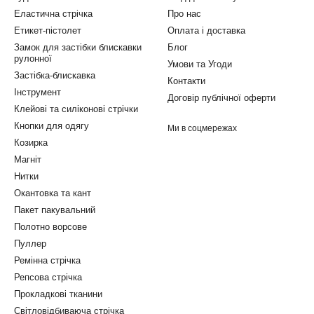
Еластична стрічка
Про нас
Етикет-пістолет
Оплата і доставка
Замок для застібки блискавки
Блог
рулонної
Умови та Угоди
Застібка-блискавка
Контакти
Інструмент
Договір публічної оферти
Клейові та силіконові стрічки
Кнопки для одягу
Ми в соцмережах
Козирка
Магніт
Нитки
Окантовка та кант
Пакет пакувальний
Полотно ворсове
Пуллер
Ремінна стрічка
Репсова стрічка
Прокладкові тканини
Світловідбиваюча стрічка