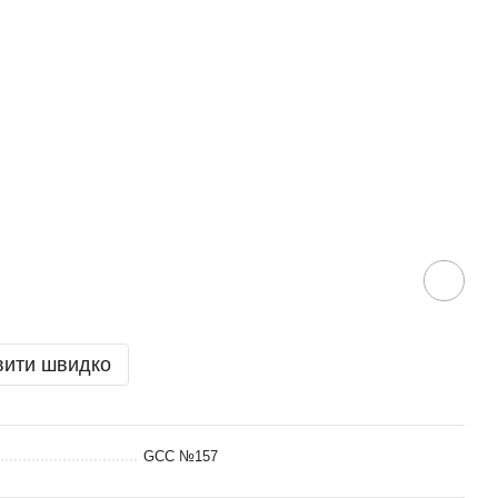
вити швидко
GCC №157