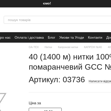
Ми працюємо!
ро нас
Оплата і доставка
Блог
Умови та Угоди
Контакти
До
DA-TEX
Нитки
Капронові нитки
КАПРОН №40
40
40 (1400 м) нитки 100
помаранчевий GCC 
Артикул: 03736
Написати відгук
Ціна за