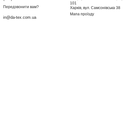
101
Передзвонити вам?
Харків, вул. Самсонівська 38
Мапа проїзду
in@da-tex.com.ua