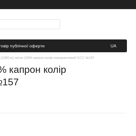
говір публічної оферти
UA
 (1400 м) нитки 100% капрон колір помаранчевий GCC №157
% капрон колір
№157