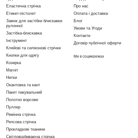
Еластична стрічка
Про нас
Етикет-пістолет
Оплата і доставка
Замок для застібки блискавки
Блог
рулонної
Умови та Угоди
Застібка-блискавка
Контакти
Інструмент
Договір публічної оферти
Клейові та силіконові стрічки
Кнопки для одягу
Ми в соцмережах
Козирка
Магніт
Нитки
Окантовка та кант
Пакет пакувальний
Полотно ворсове
Пуллер
Ремінна стрічка
Репсова стрічка
Прокладкові тканини
Світловідбиваюча стрічка