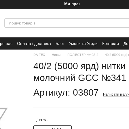
Ми працюємо!
ро нас
Оплата і доставка
Блог
Умови та Угоди
Контакти
До
DA-TEX
Нитки
ПОЛІЕСТЕР №40S-2
40/2 (5000 ярд)
40/2 (5000 ярд) нитки
молочний GCC №341
Артикул: 03807
Написати відгук
Ціна за