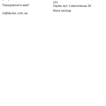
101
Передзвонити вам?
Харків, вул. Самсонівська 38
Мапа проїзду
in@da-tex.com.ua