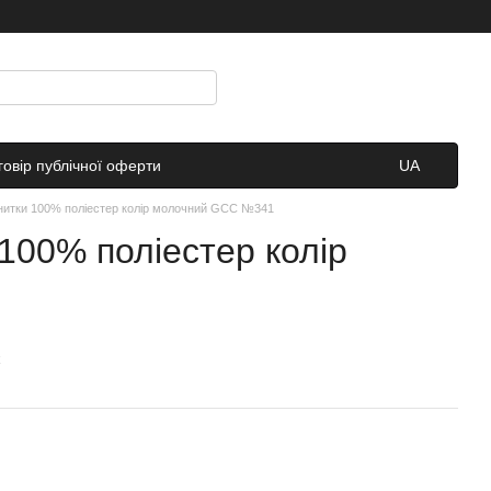
говір публічної оферти
UA
 нитки 100% поліестер колір молочний GCC №341
 100% поліестер колір