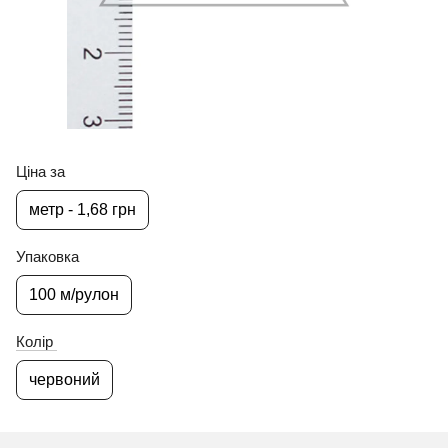
Ціна за
метр - 1,68 грн
Упаковка
100 м/рулон
Колір
червоний