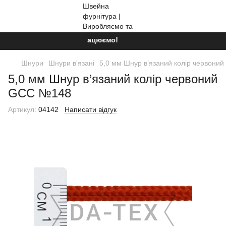
Ми працюємо!
Шнури
Шнури в'язані
5,0 мм Шнур в’язаний колір червон
5,0 мм Шнур в’язаний колір червоний
GCC №148
Артикул:
04142
Написати відгук