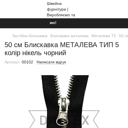
Ми працюємо!
Застібка-блискавка
Блискавка металева
Металева Т5
50 с
50 см Блискавка МЕТАЛЕВА ТИП 5
колір нікель чорний
Артикул:
00102
Написати відгук