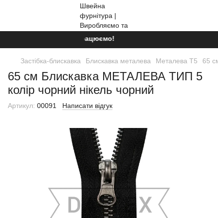
Ми працюємо!
Застібка-блискавка
Блискавка металева
Металева Т5
65 с
65 см Блискавка МЕТАЛЕВА ТИП 5
колір чорний нікель чорний
Артикул:
00091
Написати відгук