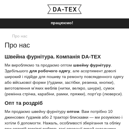
Ми працюємо!
Про нас
Про нас
Швейна фурнітура. Компанія DA-TEX
Ми виробляємо та продаємо оптом
швейну фурнітуру
.
Здебільшого
для робочого одягу
, але асортимент доволі
широкий і підійде для пошиву та ремонту повсякденного одягу
або військової форми (ґудзики, застібки, резинка, кнопки),
виготовлення м'яких меблів (нитки, велкро, шнури), сумок
(ремінна стрічка, карабіни, рамки, пряжки), порт'єр (люверси).
Опт та роздріб
Ми продаємо швейну фурнітуру
оптом
. Вам потрібно 10
джинсових ґудзиків або 2 тракторі блискавки — ми розуміємо і
хотіли б допомогти. Нажаль, особливості зберігання та обліку
при оптовій торгівлі роблять такі операції вкрай складними.