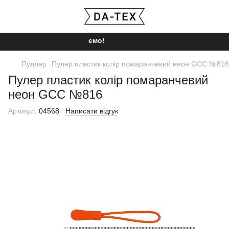
Ми працюємо!
Пуллер
Пулер пластик колір помаранчевий неон GCC №816
Пулер пластик колір помаранчевий
неон GCC №816
Артикул:
04568
Написати відгук