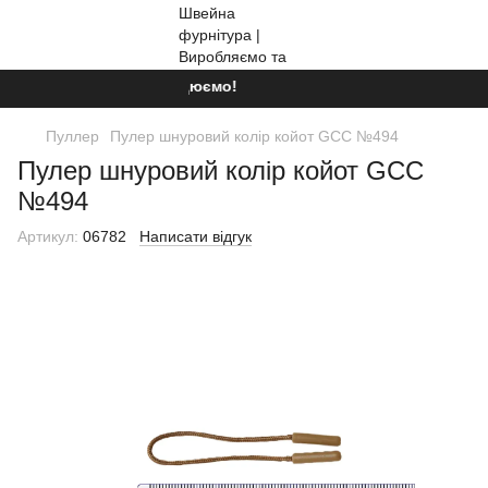
Ми працюємо!
Пуллер
Пулер шнуровий колір койот GCC №494
Пулер шнуровий колір койот GCC
№494
Артикул:
06782
Написати відгук