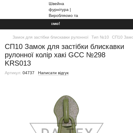
Ми працюємо!
Замок для застібки блискавки рулонної
Тип №10
СП10 Замо
СП10 Замок для застібки блискавки
рулонної колір хакі GCC №298
KRS013
Артикул:
04737
Написати відгук