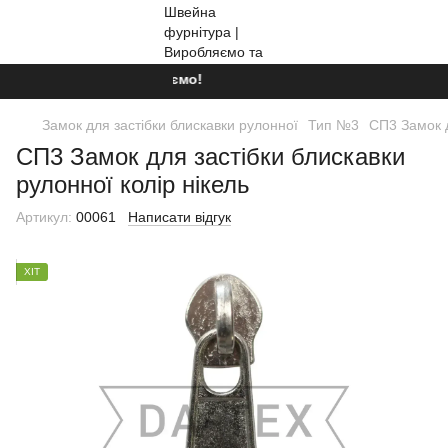
Ми працюємо!
Замок для застібки блискавки рулонної
Тип №3
СП3 Замок д
СП3 Замок для застібки блискавки
рулонної колір нікель
Артикул:
00061
Написати відгук
ХІТ