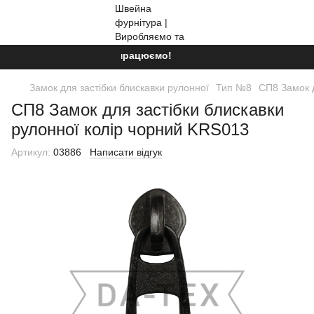
Ми працюємо!
Замок для застібки блискавки рулонної
Тип №8
СП8 Замок д
СП8 Замок для застібки блискавки
рулонної колір чорний KRS013
Артикул:
03886
Написати відгук