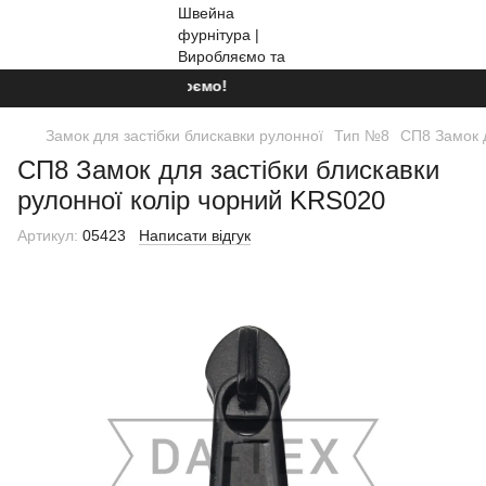
Ми працюємо!
Замок для застібки блискавки рулонної
Тип №8
СП8 Замок д
СП8 Замок для застібки блискавки
рулонної колір чорний KRS020
Артикул:
05423
Написати відгук